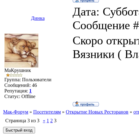
Дата: Суббота
Динка
Сообщение 
Скоро откры
Вязники ( В
MаКрушник
Группа: Пользователи
Сообщений:
46
Репутация:
1
Статус:
Offline
Мак-Форум
»
Посетителям
»
Открытие Новых Ресторанов
»
от
Страница
3
из
3
«
1
2
3