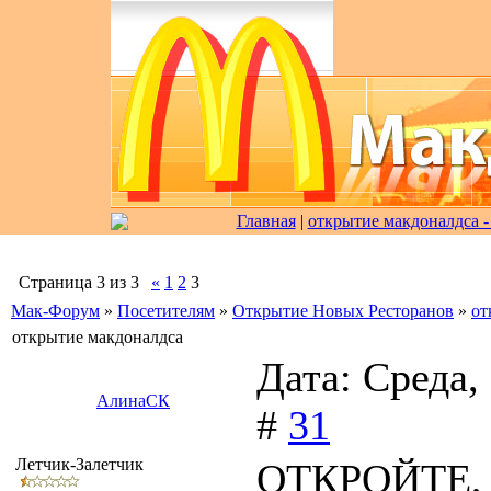
Главная
|
открытие макдоналдса -
Страница
3
из
3
«
1
2
3
Мак-Форум
»
Посетителям
»
Открытие Новых Ресторанов
»
от
открытие макдоналдса
Дата: Среда,
АлинаСК
#
31
Летчик-Залетчик
ОТКРОЙТЕ,