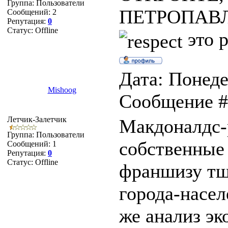
Группа: Пользователи
ПЕТРОПАВ
Сообщений:
2
Репутация:
0
Статус:
Offline
это 
Дата: Понеде
Mishoog
Сообщение 
Летчик-Залетчик
Макдоналдс-
Группа: Пользователи
собственные 
Сообщений:
1
Репутация:
0
Статус:
Offline
франшизу тщ
города-насел
же анализ эк