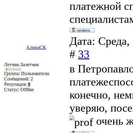
платежной с
специалиста
Дата: Среда,
АлинаСК
#
33
Летчик-Залетчик
в Петропавло
Группа: Пользователи
платежеспосо
Сообщений:
2
Репутация:
0
Статус:
Offline
конечно, нем
уверяю, пос
очень ж