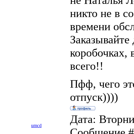
не Наталья Л
никто не в с
времени обс
Заказывайте
коробочках, 
всего!!
Пфф, чего эт
отпуск))))
Дата: Вторник
umcd
Сообщение 