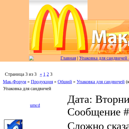
Главная
|
Упаковка для сандвичей 
Страница
3
из
3
«
1
2
3
Мак-Форум
»
Продукция
»
Общий
»
Упаковка для сандвичей
(
Упаковка для сандвичей
Дата: Вторник
umcd
Сообщение 
Сложно сказа