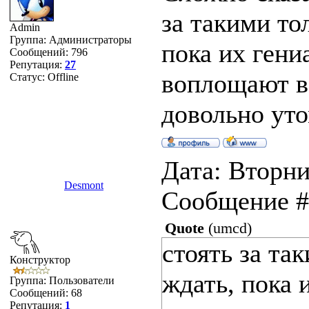
за такими то
Admin
Группа: Администраторы
пока их гени
Сообщений:
796
Репутация:
27
воплощают в
Статус:
Offline
довольно ут
Дата: Вторник
Desmont
Сообщение 
Quote
(
umcd
)
стоять за та
Конструктор
ждать, пока 
Группа: Пользователи
Сообщений:
68
Репутация:
1