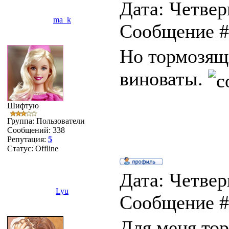
Дата: Четверг
ma_k
Сообщение 
Но тормозящ
виноваты.
Шифтую
Группа: Пользователи
Сообщений:
338
Репутация:
5
Статус:
Offline
Дата: Четверг
Lyu
Сообщение 
Для меня то