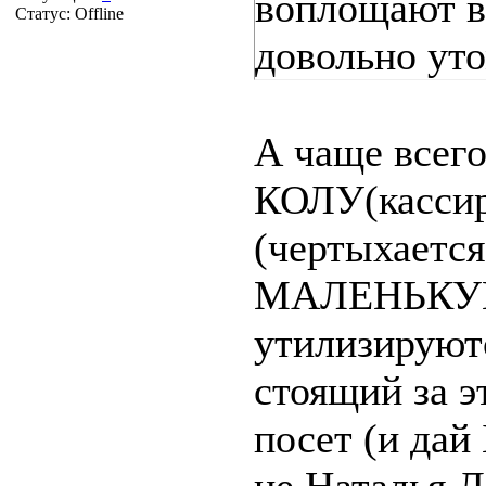
воплощают в
Статус:
Offline
довольно ут
А чаще всег
КОЛУ(кассир
(чертыхается
МАЛЕНЬКУЮ 
утилизируютс
стоящий за 
посет (и дай