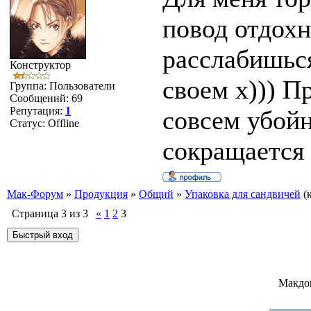
повод отдохн
расслабишьс
Конструктор
своем х))) П
Группа: Пользователи
Сообщений:
69
Репутация:
1
совсем убойн
Статус:
Offline
сокращается 
Мак-Форум
»
Продукция
»
Общий
»
Упаковка для сандвичей
(
Страница
3
из
3
«
1
2
3
Макдо