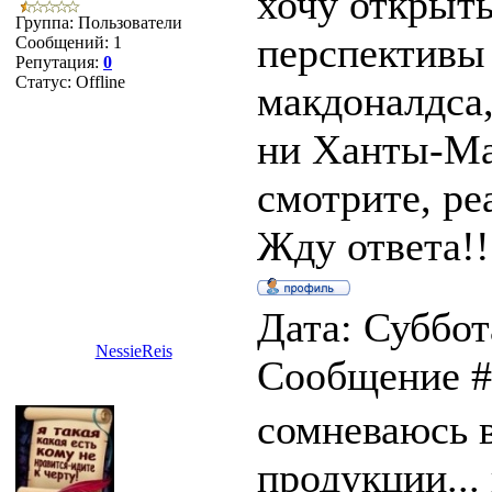
хочу открыть
Группа: Пользователи
перспективы 
Сообщений:
1
Репутация:
0
Статус:
Offline
макдоналдса,
ни Ханты-Ма
смотрите, ре
Жду ответа!!
Дата: Суббота
NessieReis
Сообщение 
сомневаюсь в
продукции...