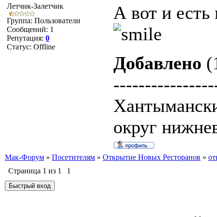
Летчик-Залетчик
А вот и есть
Группа: Пользователи
Сообщений:
1
Репутация:
0
Статус:
Offline
Добавлено
(
----------------
Хантымански
округ нижнев
Мак-Форум
»
Посетителям
»
Открытие Новых Ресторанов
»
от
Страница
1
из
1
1