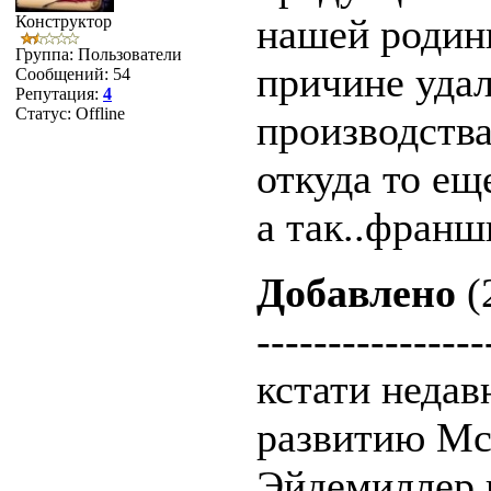
нашей родины
Конструктор
Группа: Пользователи
причине удал
Сообщений:
54
Репутация:
4
Статус:
Offline
производства
откуда то еще
а так..франши
Добавлено
(
----------------
кстати недав
развитию Mc
Эйдемиллер г