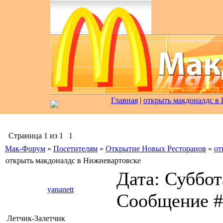
Главная
|
открыть макдоналдс в
Страница
1
из
1
1
Мак-Форум
»
Посетителям
»
Открытие Новых Ресторанов
»
от
открыть макдоналдс в Нижневартовске
Дата: Суббота
yananett
Сообщение 
Летчик-Залетчик