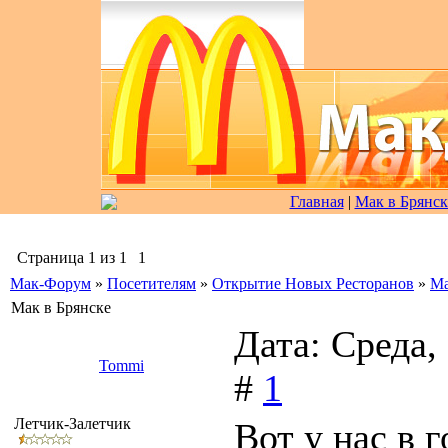
Главная
|
Мак в Брянск
Страница
1
из
1
1
Мак-Форум
»
Посетителям
»
Открытие Новых Ресторанов
»
Ма
Мак в Брянске
Дата: Среда,
Tommi
#
1
Летчик-Залетчик
Вот у нас в 