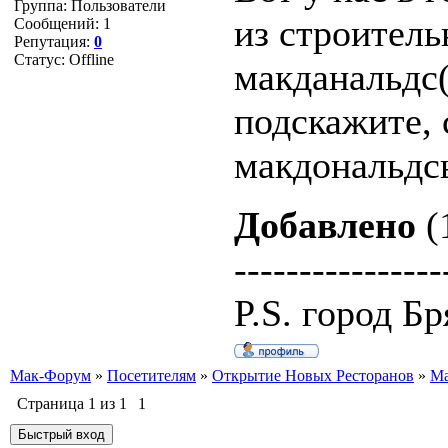
Группа: Пользователи
из строител
Сообщений:
1
Репутация:
0
Статус:
Offline
макданальдс
подскажите, 
макдональдс
Добавлено
(
----------------
P.S. город Б
Мак-Форум
»
Посетителям
»
Открытие Новых Ресторанов
»
Ма
Страница
1
из
1
1