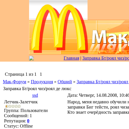
Главная
|
Заправка Бт/роял чиз/р
Страница
1
из
1
1
Мак-Форум
»
Продукция
»
Общий
»
Заправка Бт/роял чиз/роял
Заправка Бт/роял чиз/роял де люкс
ssd
Дата: Четверг, 14.08.2008, 10:
Летчик-Залетчик
Народ, меня недавно обучили 
заправки Биг тейсти, роял чиза
Группа: Пользователи
Кто знает очерёдность заправк
Сообщений:
1
Репутация:
0
Статус:
Offline