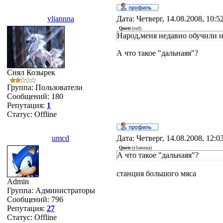
yliannna
Дата: Четверг, 14.08.2008, 10:
Quote
(
ssd
)
Народ,меня недавно обучили 
А что такое "дальнаяя"?
Снял Козырек
Группа: Пользователи
Сообщений:
180
Репутация:
1
Статус:
Offline
umcd
Дата: Четверг, 14.08.2008, 12:
Quote
(
yliannna
)
А что такое "дальнаяя"?
станция большого мяса
Admin
Группа: Администраторы
Сообщений:
796
Репутация:
27
Статус:
Offline