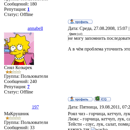
Сообщений:
180
Репутация:
1
Статус:
Offline
annabell
Дата: Среда, 27.08.2008, 15:07
Quote
(
ssd
)
не могу запомнить последовате
А в чём проблема уточнить это
Снял Козырек
Группа: Пользователи
Сообщений:
240
Репутация:
7
Статус:
Offline
197
Дата: Пятница, 19.08.2011, 07
MаКрушник
Роял чиз - горчица, кетчуп, лу
Люкс - горчица, кетчуп, лук, с
Группа: Пользователи
Тейсти - соус, лук, салат, поми
Сообщений:
33
кажись так