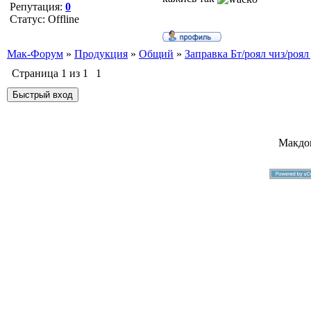
Репутация:
0
Статус:
Offline
Мак-Форум
»
Продукция
»
Общий
»
Заправка Бт/роял чиз/роял
Страница
1
из
1
1
Макдо