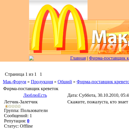
Главная
|
Фирма-поставщик к
Страница
1
из
1
1
Мак-Форум
»
Продукция
»
Общий
»
Фирма-поставщик кревет
Фирма-поставщик креветок
ЛюблюЕсть
Дата: Суббота, 30.10.2010, 05:
Летчик-Залетчик
Скажите, пожалуста, кто знае
Группа: Пользователи
Сообщений:
1
Репутация:
0
Статус:
Offline