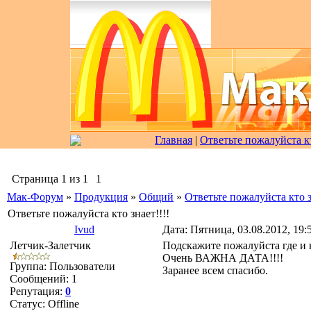
Главная
|
Ответьте пожалуйста кт
Страница
1
из
1
1
Мак-Форум
»
Продукция
»
Общий
»
Ответьте пожалуйста кто з
Ответьте пожалуйста кто знает!!!!
Ivud
Дата: Пятница, 03.08.2012, 19
Летчик-Залетчик
Подскажите пожалуйста где и 
Очень ВАЖНА ДАТА!!!!
Группа: Пользователи
Заранее всем спасибо.
Сообщений:
1
Репутация:
0
Статус:
Offline