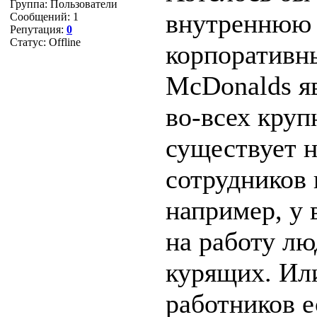
Группа: Пользователи
внутреннюю 
Сообщений:
1
Репутация:
0
Статус:
Offline
корпоративны
McDonalds яв
во-всех круп
существует н
сотрудников 
например, у 
на работу лю
курящих. Или
работников е