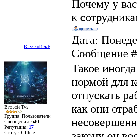
Почему у вас
к сотрудника
Дата: Понеде
RussianBlack
Сообщение 
Такое иногда
нормой для к
отпускать ра
как они отра
Второй Туз
Группа: Пользователи
несовершенн
Сообщений:
640
Репутация:
17
закону он во
Статус:
Offline