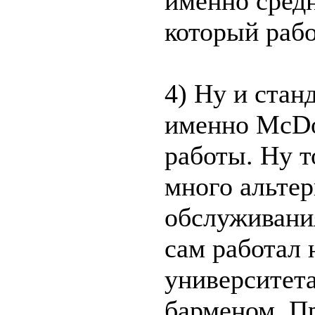
именно средн
который работ
4) Ну и стан
именно McDo
работы. Ну т
много альтер
обслуживания
сам работал 
университета
барменом. П